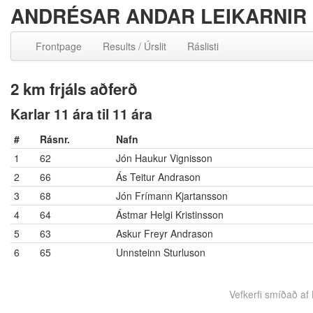
ANDRÉSAR ANDAR LEIKARNIR 
Frontpage
Results / Úrslit
Ráslisti
2 km frjáls aðferð
Karlar 11 ára til 11 ára
#
Rásnr.
Nafn
1
62
Jón Haukur Vignisson
2
66
Ás Teitur Andrason
3
68
Jón Frímann Kjartansson
4
64
Ástmar Helgi Kristinsson
5
63
Askur Freyr Andrason
6
65
Unnsteinn Sturluson
Vefkerfi smíðað af B