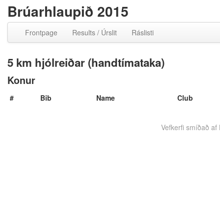
Brúarhlaupið 2015
Frontpage
Results / Úrslit
Ráslisti
5 km hjólreiðar (handtímataka)
Konur
#
Bib
Name
Club
Vefkerfi smíðað af B