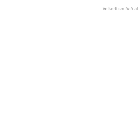
Vefkerfi smíðað af B