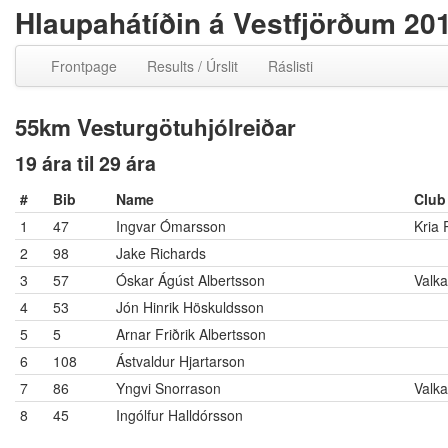
Hlaupahátíðin á Vestfjörðum 20
Frontpage
Results / Úrslit
Ráslisti
55km Vesturgötuhjólreiðar
19 ára til 29 ára
#
Bib
Name
Club
1
47
Ingvar Ómarsson
Kria 
2
98
Jake Richards
3
57
Óskar Ágúst Albertsson
Valka
4
53
Jón Hinrik Höskuldsson
5
5
Arnar Friðrik Albertsson
6
108
Ástvaldur Hjartarson
7
86
Yngvi Snorrason
Valka
8
45
Ingólfur Halldórsson