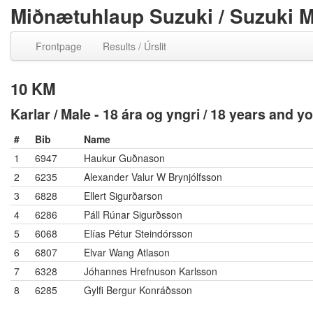
Miðnætuhlaup Suzuki / Suzuki 
Frontpage
Results / Úrslit
10 KM
Karlar / Male - 18 ára og yngri / 18 years and 
#
Bib
Name
1
6947
Haukur Guðnason
2
6235
Alexander Valur W Brynjólfsson
3
6828
Ellert Sigurðarson
4
6286
Páll Rúnar Sigurðsson
5
6068
Elías Pétur Steindórsson
6
6807
Elvar Wang Atlason
7
6328
Jóhannes Hrefnuson Karlsson
8
6285
Gylfi Bergur Konráðsson