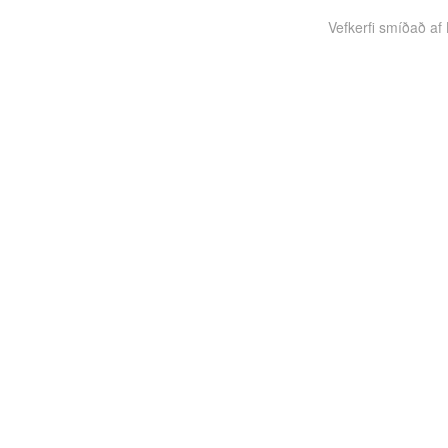
Vefkerfi smíðað af B