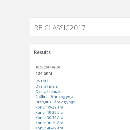
RB CLASSIC2017
Results
10.06.2017 09:00
124,6KM
Overall
Overall male
Overall female
Stúlkur 18 ára og yngri
Drengir 18 ára og yngri
Konur 19-29 ára
Karlar 19-29 ára
Konur 30-39 ára
Karlar 30-39 ára
Konur 40-49 ára