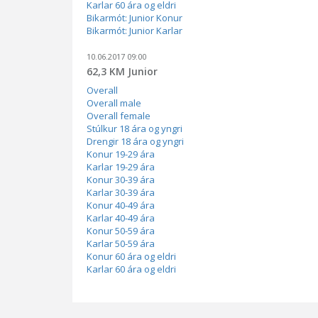
Karlar 60 ára og eldri
Bikarmót: Junior Konur
Bikarmót: Junior Karlar
10.06.2017 09:00
62,3 KM Junior
Overall
Overall male
Overall female
Stúlkur 18 ára og yngri
Drengir 18 ára og yngri
Konur 19-29 ára
Karlar 19-29 ára
Konur 30-39 ára
Karlar 30-39 ára
Konur 40-49 ára
Karlar 40-49 ára
Konur 50-59 ára
Karlar 50-59 ára
Konur 60 ára og eldri
Karlar 60 ára og eldri