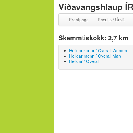
Víðavangshlaup ÍR
Frontpage
Results / Úrslit
Skemmtiskokk: 2,7 km
Heildar konur / Overall Women
Heildar menn / Overall Man
Heildar / Overall