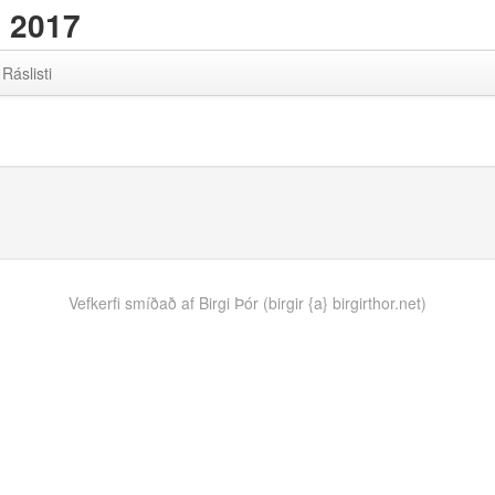
 2017
Ráslisti
Vefkerfi smíðað af Birgi Þór (birgir {a} birgirthor.net)