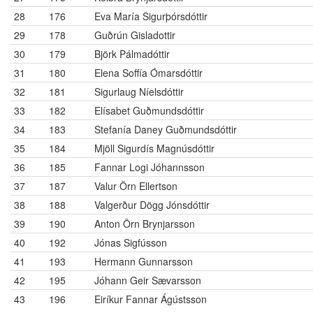
28
176
Eva María Sigurþórsdóttir
29
178
Guðrún Gisladottir
30
179
Björk Pálmadóttir
31
180
Elena Soffía Ómarsdóttir
32
181
Sigurlaug Níelsdóttir
33
182
Elísabet Guðmundsdóttir
34
183
Stefanía Daney Guðmundsdóttir
35
184
Mjöll Sigurdís Magnúsdóttir
36
185
Fannar Logi Jóhannsson
37
187
Valur Örn Ellertson
38
188
Valgerður Dögg Jónsdóttir
39
190
Anton Örn Brynjarsson
40
192
Jónas Sigfússon
41
193
Hermann Gunnarsson
42
195
Jóhann Geir Sævarsson
43
196
Eiríkur Fannar Ágústsson