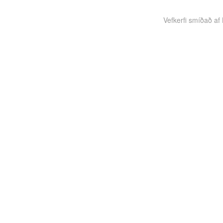
Vefkerfi smíðað af B