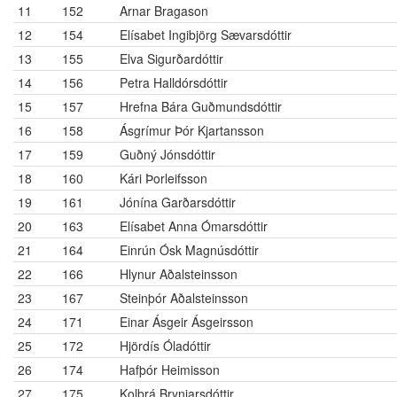
11
152
Arnar Bragason
12
154
Elísabet Ingibjörg Sævarsdóttir
13
155
Elva Sigurðardóttir
14
156
Petra Halldórsdóttir
15
157
Hrefna Bára Guðmundsdóttir
16
158
Ásgrímur Þór Kjartansson
17
159
Guðný Jónsdóttir
18
160
Kári Þorleifsson
19
161
Jónína Garðarsdóttir
20
163
Elísabet Anna Ómarsdóttir
21
164
Einrún Ósk Magnúsdóttir
22
166
Hlynur Aðalsteinsson
23
167
Steinþór Aðalsteinsson
24
171
Einar Ásgeir Ásgeirsson
25
172
Hjördís Óladóttir
26
174
Hafþór Heimisson
27
175
Kolbrá Brynjarsdóttir