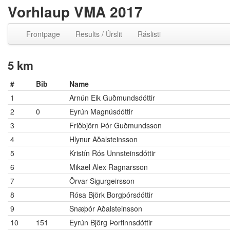
Vorhlaup VMA 2017
Frontpage
Results / Úrslit
Ráslisti
5 km
#
Bib
Name
1
Arnún Eik Guðmundsdóttir
2
0
Eyrún Magnúsdóttir
3
Friðbjörn Þór Guðmundsson
4
Hlynur Aðalsteinsson
5
Kristín Rós Unnsteinsdóttir
6
Mikael Alex Ragnarsson
7
Örvar Sigurgeirsson
8
Rósa Björk Borgþórsdóttir
9
Snæþór Aðalsteinsson
10
151
Eyrún Björg Þorfinnsdóttir