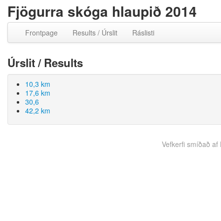
Fjögurra skóga hlaupið 2014
Frontpage
Results / Úrslit
Ráslisti
Úrslit / Results
10,3 km
17,6 km
30,6
42,2 km
Vefkerfi smíðað af B