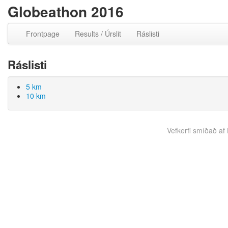
Globeathon 2016
Frontpage
Results / Úrslit
Ráslisti
Ráslisti
5 km
10 km
Vefkerfi smíðað af B