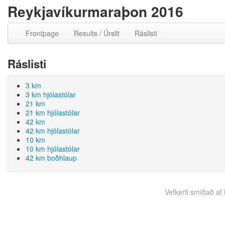
Reykjavíkurmaraþon 2016
Frontpage
Results / Úrslit
Ráslisti
Ráslisti
3 km
3 km hjólastólar
21 km
21 km hjólastólar
42 km
42 km hjólastólar
10 km
10 km hjólastólar
42 km boðhlaup
Vefkerfi smíðað af B