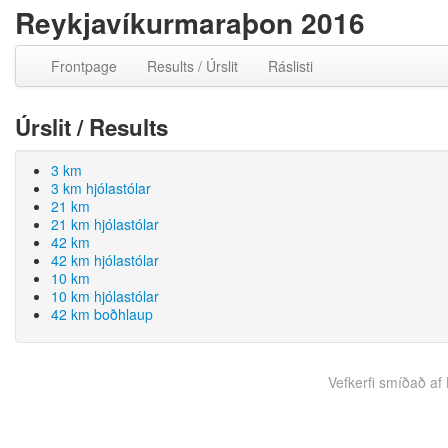
Reykjavíkurmaraþon 2016
Frontpage
Results / Úrslit
Ráslisti
Úrslit / Results
3 km
3 km hjólastólar
21 km
21 km hjólastólar
42 km
42 km hjólastólar
10 km
10 km hjólastólar
42 km boðhlaup
Vefkerfi smíðað af B